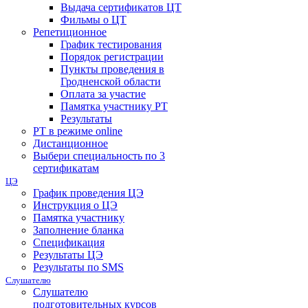
Выдача сертификатов ЦТ
Фильмы о ЦТ
Репетиционное
График тестирования
Порядок регистрации
Пункты проведения в
Гродненской области
Оплата за участие
Памятка участнику РТ
Результаты
РТ в режиме online
Дистанционное
Выбери специальность по 3
сертификатам
ЦЭ
График проведения ЦЭ
Инструкция о ЦЭ
Памятка участнику
Заполнение бланка
Спецификация
Результаты ЦЭ
Результаты по SMS
Слушателю
Слушателю
подготовительных курсов