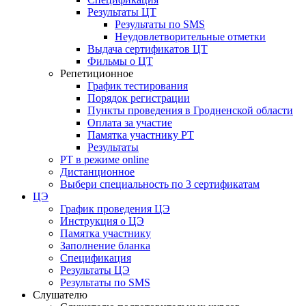
Результаты ЦТ
Результаты по SMS
Неудовлетворительные отметки
Выдача сертификатов ЦТ
Фильмы о ЦТ
Репетиционное
График тестирования
Порядок регистрации
Пункты проведения в Гродненской области
Оплата за участие
Памятка участнику РТ
Результаты
РТ в режиме online
Дистанционное
Выбери специальность по 3 сертификатам
ЦЭ
График проведения ЦЭ
Инструкция о ЦЭ
Памятка участнику
Заполнение бланка
Спецификация
Результаты ЦЭ
Результаты по SMS
Слушателю