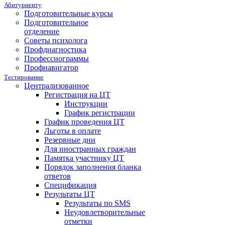
Абитуриенту
Подготовительные курсы
Подготовительное
отделение
Советы психолога
Профдиагностика
Профессиограммы
Профнавигатор
Тестирование
Централизованное
Регистрация на ЦТ
Инструкции
График регистрации
График проведения ЦТ
Льготы в оплате
Резервные дни
Для иностранных граждан
Памятка участнику ЦТ
Порядок заполнения бланка
ответов
Спецификация
Результаты ЦТ
Результаты по SMS
Неудовлетворительные
отметки