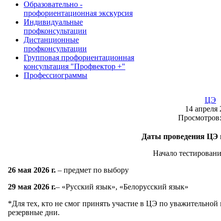
Образовательно -
профориентационная экскурсия
Индивидуальные
профконсультации
Дистанционные
профконсультации
Групповая профориентационная
консультация "Профвектор +"
Профессиограммы
ЦЭ
14 апреля
Просмотров:
Даты
проведения
ЦЭ
Начало тестировани
26
мая
202
6
г
.
– предмет по выбору
29
мая
202
6
г
.
– «Русский язык», «Белорусский язык»
*Для тех, кто не смог принять участие в ЦЭ по уважительно
резервные дни.