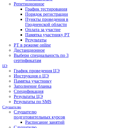
Репетиционное
График тестирования
Порядок регистрации
Пункты проведения в
Гродненской области
Оплата за участие
Памятка участнику РТ
Результаты
РТ в режиме online
Дистанционное
Выбери специальность по 3
сертификатам
ЦЭ
График проведения ЦЭ
Инструкция о ЦЭ
Памятка участнику
Заполнение бланка
Спецификация
Результаты ЦЭ
Результаты по SMS
Слушателю
Слушателю
подготовительных курсов
Расписание занятий
Слушателю