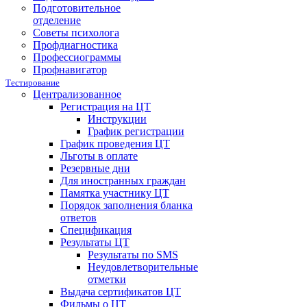
Подготовительное
отделение
Советы психолога
Профдиагностика
Профессиограммы
Профнавигатор
Тестирование
Централизованное
Регистрация на ЦТ
Инструкции
График регистрации
График проведения ЦТ
Льготы в оплате
Резервные дни
Для иностранных граждан
Памятка участнику ЦТ
Порядок заполнения бланка
ответов
Спецификация
Результаты ЦТ
Результаты по SMS
Неудовлетворительные
отметки
Выдача сертификатов ЦТ
Фильмы о ЦТ