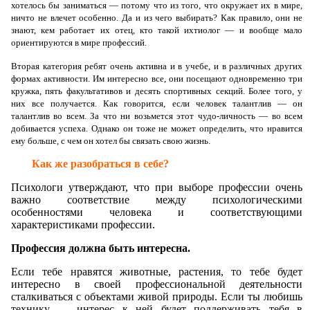
хотелось бы заниматься — потому что из того, что окружает их в мире,
ничто не влечет особенно. Да и из чего выбирать? Как правило, они не
знают, кем работает их отец, кто такой ихтиолог — и вообще мало
ориентируются в мире профессий.
Вторая категория ребят очень активна и в учебе, и в различных других
формах активности. Им интересно все, они посещают одновременно три
кружка, пять факультативов и десять спортивных секций. Более того, у
них все получается. Как говорится, если человек талантлив — он
талантлив во всем. За что ни возьмется этот чудо-личность — во всем
добивается успеха. Однако он тоже не может определить, что нравится
ему больше, с чем он хотел бы связать свою жизнь.
Как же разобраться в себе?
Психологи утверждают, что при выборе профессии очень
важно соответствие между психологическими
особенностями человека и соответствующими
характеристиками профессии.
Профессия должна быть интересна.
Если тебе нравятся животные, растения, то тебе будет
интересно в своей профессиональной деятельности
сталкиваться с объектами живой природы. Если ты любишь
технику — интерес к ней будет поддерживать тебя в