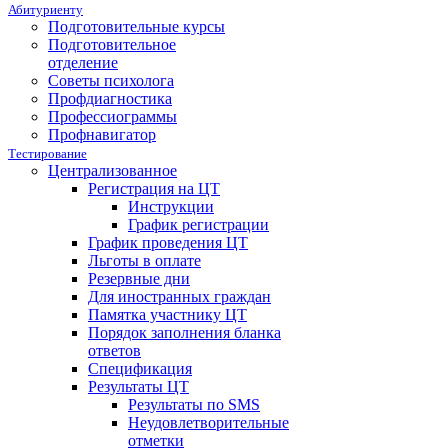
Абитуриенту
Подготовительные курсы
Подготовительное
отделение
Советы психолога
Профдиагностика
Профессиограммы
Профнавигатор
Тестирование
Централизованное
Регистрация на ЦТ
Инструкции
График регистрации
График проведения ЦТ
Льготы в оплате
Резервные дни
Для иностранных граждан
Памятка участнику ЦТ
Порядок заполнения бланка
ответов
Спецификация
Результаты ЦТ
Результаты по SMS
Неудовлетворительные
отметки