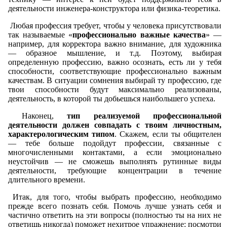
деятельности инженера-конструктора или физика-теоретика.
Любая профессия требует, чтобы у человека присутствовали
так называемые «
профессионально важные качества
» —
например, для корректора важно внимание, для художника
— образное мышление, и т.д. Поэтому, выбирая
определенную профессию, важно осознать, есть ли у тебя
способности, соответствующие профессионально важным
качествам. В ситуации сомнения выбирай ту профессию, где
твои способности будут максимально реализованы,
деятельность, в которой ты добьешься наибольшего успеха.
Наконец,
тип реализуемой профессиональной
деятельности должен совпадать с твоим личностным,
характерологическим типом
. Скажем, если ты общителен
— тебе больше подойдут профессии, связанные с
многочисленными контактами, а если эмоционально
неустойчив — не сможешь выполнять рутинные виды
деятельности, требующие концентрации в течение
длительного времени.
Итак, для того, чтобы выбрать профессию, необходимо
прежде всего познать себя. Помочь лучше узнать себя и
частично ответить на эти вопросы (полностью ты на них не
ответишь никогда) поможет нехитрое упражнение: посмотри