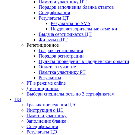
Памятка участнику ЦТ
Порядок заполнения бланка ответов
Спецификация
Результаты ЦТ
Результаты по SMS
Неудовлетворительные отметки
Выдача сертификатов ЦТ
Фильмы о ЦТ
Репетиционное
График тестирования
Порядок регистрации
Пункты проведения в Гродненской области
Оплата за участие
Памятка участнику РТ
Результаты
РТ в режиме online
Дистанционное
Выбери специальность по 3 сертификатам
ЦЭ
График проведения ЦЭ
Инструкция о ЦЭ
Памятка участнику
Заполнение бланка
Спецификация
Результаты ЦЭ