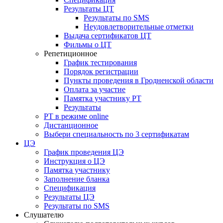
Результаты ЦТ
Результаты по SMS
Неудовлетворительные отметки
Выдача сертификатов ЦТ
Фильмы о ЦТ
Репетиционное
График тестирования
Порядок регистрации
Пункты проведения в Гродненской области
Оплата за участие
Памятка участнику РТ
Результаты
РТ в режиме online
Дистанционное
Выбери специальность по 3 сертификатам
ЦЭ
График проведения ЦЭ
Инструкция о ЦЭ
Памятка участнику
Заполнение бланка
Спецификация
Результаты ЦЭ
Результаты по SMS
Слушателю