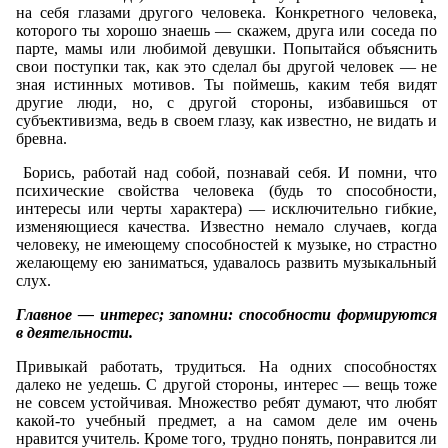
на себя глазами другого человека. Конкретного человека,
которого ты хорошо знаешь — скажем, друга или соседа по
парте, мамы или любимой девушки. Попытайся объяснить
свои поступки так, как это сделал бы другой человек — не
зная истинных мотивов. Ты поймешь, каким тебя видят
другие люди, но, с другой стороны, избавишься от
субъективизма, ведь в своем глазу, как известно, не видать и
бревна.
Борись, работай над собой, познавай себя. И помни, что
психические свойства человека (будь то способности,
интересы или черты характера) — исключительно гибкие,
изменяющиеся качества. Известно немало случаев, когда
человеку, не имеющему способностей к музыке, но страстно
желающему ею заниматься, удавалось развить музыкальный
слух.
Главное — интерес; запомни: способности формируются
в деятельности.
Привыкай работать, трудиться. На одних способностях
далеко не уедешь. С другой стороны, интерес — вещь тоже
не совсем устойчивая. Множество ребят думают, что любят
какой-то учебный предмет, а на самом деле им очень
нравится учитель. Кроме того, трудно понять, понравится ли