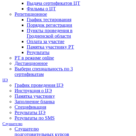
Выдача сертификатов ЦТ
Фильмы о ЦТ
Репетиционное
График тестирования
Порядок регистрации
Пункты проведения в
Гродненской области
Оплата за участие
Памятка участнику РТ
Результаты
РТ в режиме online
Дистанционное
Выбери специальность по 3
сертификатам
ЦЭ
График проведения ЦЭ
Инструкция о ЦЭ
Памятка участнику
Заполнение бланка
Спецификация
Результаты ЦЭ
Результаты по SMS
Слушателю
Слушателю
подготовительных курсов