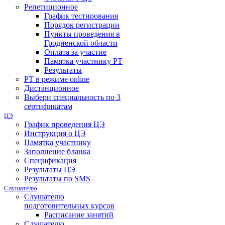
Репетиционное
График тестирования
Порядок регистрации
Пункты проведения в
Гродненской области
Оплата за участие
Памятка участнику РТ
Результаты
РТ в режиме online
Дистанционное
Выбери специальность по 3
сертификатам
ЦЭ
График проведения ЦЭ
Инструкция о ЦЭ
Памятка участнику
Заполнение бланка
Спецификация
Результаты ЦЭ
Результаты по SMS
Слушателю
Слушателю
подготовительных курсов
Расписание занятий
Слушателю