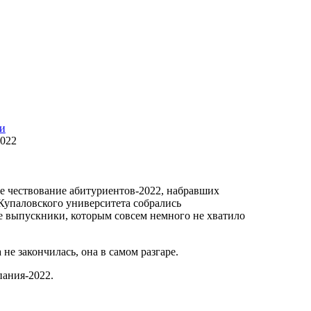
и
2022
е чествование абитуриентов-2022, набравших
Купаловского университета собрались
те выпускники, которым совсем немного не хватило
не закончилась, она в самом разгаре.
пания-2022.