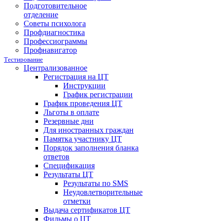
Подготовительное
отделение
Советы психолога
Профдиагностика
Профессиограммы
Профнавигатор
Тестирование
Централизованное
Регистрация на ЦТ
Инструкции
График регистрации
График проведения ЦТ
Льготы в оплате
Резервные дни
Для иностранных граждан
Памятка участнику ЦТ
Порядок заполнения бланка
ответов
Спецификация
Результаты ЦТ
Результаты по SMS
Неудовлетворительные
отметки
Выдача сертификатов ЦТ
Фильмы о ЦТ