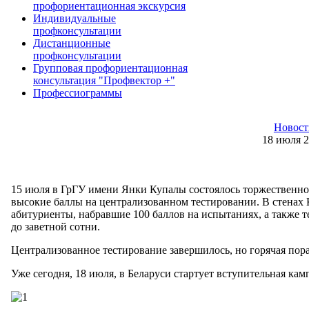
профориентационная экскурсия
Индивидуальные
профконсультации
Дистанционные
профконсультации
Групповая профориентационная
консультация "Профвектор +"
Профессиограммы
Новост
18 июля 
15 июля в ГрГУ имени Янки Купалы состоялось торжественно
высокие баллы на централизованном тестировании. В стенах 
абитуриенты, набравшие 100 баллов на испытаниях, а также 
до заветной сотни.
Централизованное тестирование завершилось, но горячая пора 
Уже сегодня, 18 июля, в Беларуси стартует вступительная кам