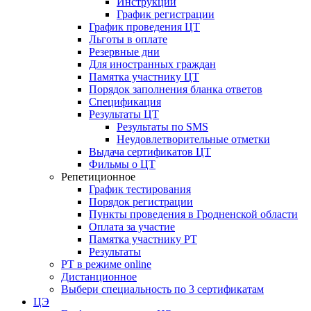
Инструкции
График регистрации
График проведения ЦТ
Льготы в оплате
Резервные дни
Для иностранных граждан
Памятка участнику ЦТ
Порядок заполнения бланка ответов
Спецификация
Результаты ЦТ
Результаты по SMS
Неудовлетворительные отметки
Выдача сертификатов ЦТ
Фильмы о ЦТ
Репетиционное
График тестирования
Порядок регистрации
Пункты проведения в Гродненской области
Оплата за участие
Памятка участнику РТ
Результаты
РТ в режиме online
Дистанционное
Выбери специальность по 3 сертификатам
ЦЭ