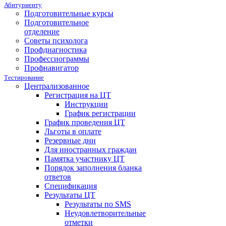
Абитуриенту
Подготовительные курсы
Подготовительное
отделение
Советы психолога
Профдиагностика
Профессиограммы
Профнавигатор
Тестирование
Централизованное
Регистрация на ЦТ
Инструкции
График регистрации
График проведения ЦТ
Льготы в оплате
Резервные дни
Для иностранных граждан
Памятка участнику ЦТ
Порядок заполнения бланка
ответов
Спецификация
Результаты ЦТ
Результаты по SMS
Неудовлетворительные
отметки