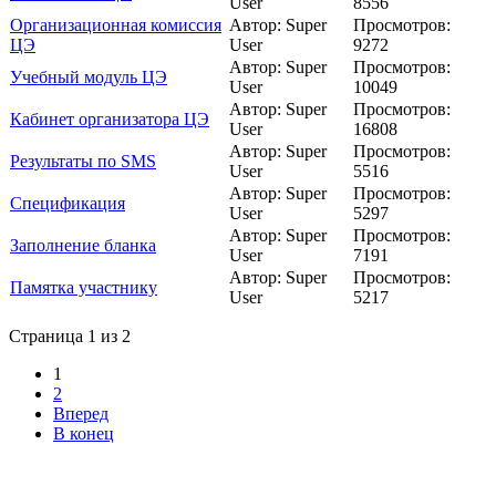
User
8556
Организационная комиссия
Автор: Super
Просмотров:
ЦЭ
User
9272
Автор: Super
Просмотров:
Учебный модуль ЦЭ
User
10049
Автор: Super
Просмотров:
Кабинет организатора ЦЭ
User
16808
Автор: Super
Просмотров:
Результаты по SMS
User
5516
Автор: Super
Просмотров:
Спецификация
User
5297
Автор: Super
Просмотров:
Заполнение бланка
User
7191
Автор: Super
Просмотров:
Памятка участнику
User
5217
Страница 1 из 2
1
2
Вперед
В конец