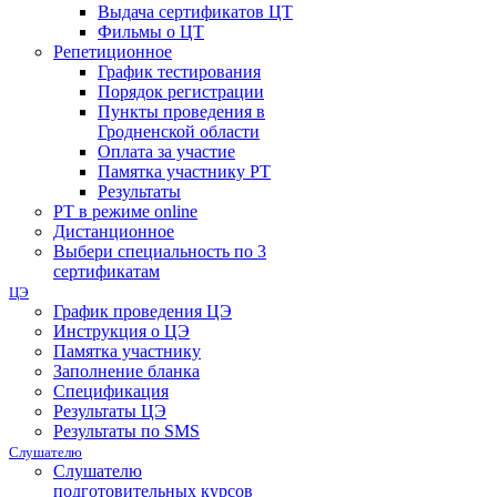
Выдача сертификатов ЦТ
Фильмы о ЦТ
Репетиционное
График тестирования
Порядок регистрации
Пункты проведения в
Гродненской области
Оплата за участие
Памятка участнику РТ
Результаты
РТ в режиме online
Дистанционное
Выбери специальность по 3
сертификатам
ЦЭ
График проведения ЦЭ
Инструкция о ЦЭ
Памятка участнику
Заполнение бланка
Спецификация
Результаты ЦЭ
Результаты по SMS
Слушателю
Слушателю
подготовительных курсов